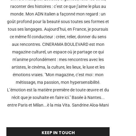
raconter des histoires : c’est ce que j’aime le plus au
monde. Mon ADN italien a façonné mon regard : un
goût profond pour la beauté sous toutes ses formes et
tous ses langages. Aujourd’hui, en France, je poursuis
ce même fil conducteur : créer, relier, donner du sens
aux rencontres. CINERAMA BOULEVARD est mon
magazine culturel, un espace où je partage ce qui
m’anime profondément : mes rencontres avec les
artistes, le cinéma, la culture, les lieux, le luxe et les
émotions vraies. "Mon magazine, c’est moi : mon
métissage, ma passion, mon hypersensibilité.
L’émotion est la matière première de toute œuvre et du
récit que je souhaite en faire ici." Basée à Nantes...
entre Paris et Milan...è la mia Vita. Sandrine Aloa-Mani
KEEP IN TOUCH