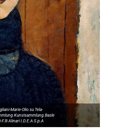
iani-Marie-Olio su Tela-
ammlung.Kunstsammlung.Basle
-F.lli Alinari I.D.E.A S.p.A