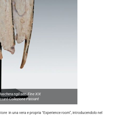
aschera ngil-sec. Fine XIX
saré-Collezione Passaré
tatore in una vera e propria “Experience room”, introducendolo nel