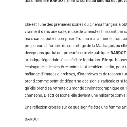
documentaire
BARDOT
, dont la
sortie au cinéma est prév
Elle est l’une des premières icônes du cinéma français à 
vraiment dans une case, muse de cinéastes finissant par sa
mais sans doute incomprise. Trop ou mal aimée, en tout ca
projecteurs à l’ombre de son refuge de la Madrague, où elle t
déceptions que lui ont procuré cette vie publique.
BARDOT
artistique légendaire à sa célèbre fondation. Elle qui bous
écologique et le bien-être animal qui semblent, enfin, pour
mélange d’images d’archives, d’interviews et de reconstitut
prend comme point de départ sa décision si radicale et si f
qu’elle prend sa retraite du monde cinématographique en 
chansons. D’actrice icône, elle devient une militante conva
Une réflexion croisée sur ce que signifie être une femme ar
BARDOT