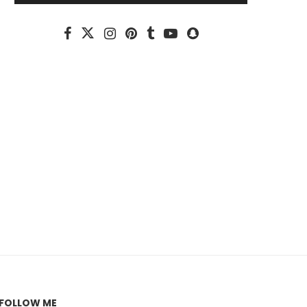
“MADE WITH LOVE ROMANIA” il
UN FURIEUX BESOIN D’EL
Lusso Made in...
20 Maggio 2025
28 Maggio 2025
FOLLOW ME