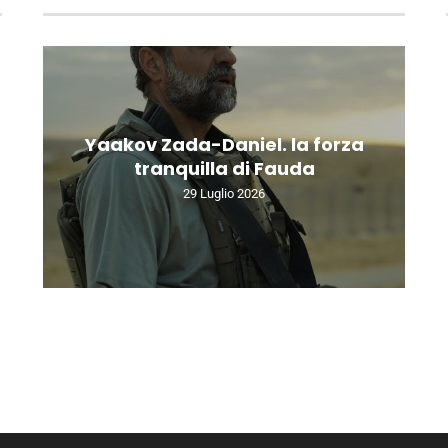
Yaakov Zada-Daniel. la forza
tranquilla di Fauda
29 Luglio 2026