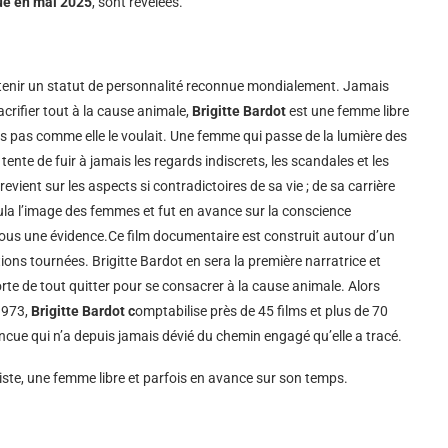
ue en mai 2025
, sont révélées.
obtenir un statut de personnalité reconnue mondialement. Jamais
crifier tout à la cause animale,
Brigitte Bardot
est une femme libre
s pas comme elle le voulait. Une femme qui passe de la lumière des
ente de fuir à jamais les regards indiscrets, les scandales et les
revient sur les aspects si contradictoires de sa vie ; de sa carrière
cula l’image des femmes et fut en avance sur la conscience
 tous une évidence.Ce film documentaire est construit autour d’un
ions tournées. Brigitte Bardot en sera la première narratrice et
orte de tout quitter pour se consacrer à la cause animale. Alors
1973,
Brigitte Bardot c
omptabilise près de 45 films et plus de 70
incue qui n’a depuis jamais dévié du chemin engagé qu’elle a tracé.
tiste, une femme libre et parfois en avance sur son temps.