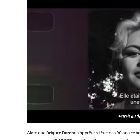
extrait du
Alors que
Brigitte Bardot
s’apprête à fêter ses 90 ans ce 