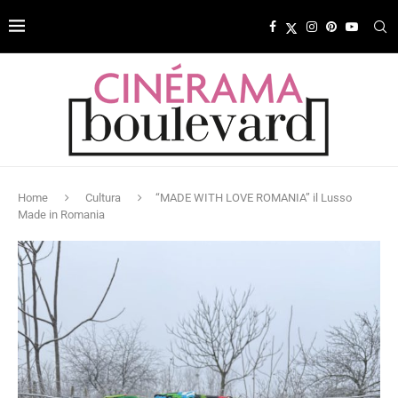
Home
Cultura
“MADE WITH LOVE ROMANIA” il Lusso
Made in Romania