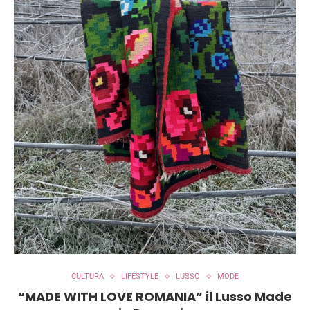
CULTURA
LIFESTYLE
LUSSO
MODE
“MADE WITH LOVE ROMANIA” il Lusso Made