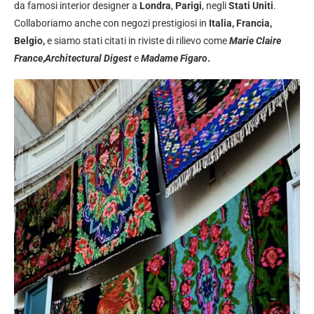
da famosi interior designer a
Londra
,
Parigi
, negli
Stati Uniti
.
Collaboriamo anche con negozi prestigiosi in
Italia, Francia,
Belgio,
e siamo stati citati in riviste di rilievo come
Marie Claire
France
,
Architectural Digest
e
Madame Figaro
.