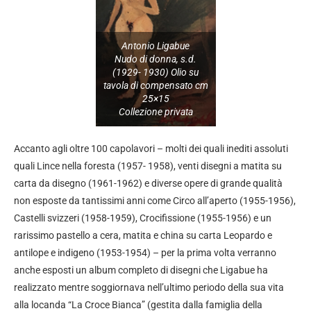
Antonio Ligabue
Nudo di donna, s.d.
(1929- 1930) Olio su
tavola di compensato cm
25×15
Collezione privata
Accanto agli oltre 100 capolavori – molti dei quali inediti assoluti
quali Lince nella foresta (1957- 1958), venti disegni a matita su
carta da disegno (1961-1962) e diverse opere di grande qualità
non esposte da tantissimi anni come Circo all’aperto (1955-1956),
Castelli svizzeri (1958-1959), Crocifissione (1955-1956) e un
rarissimo pastello a cera, matita e china su carta Leopardo e
antilope e indigeno (1953-1954) – per la prima volta verranno
anche esposti un album completo di disegni che Ligabue ha
realizzato mentre soggiornava nell’ultimo periodo della sua vita
alla locanda “La Croce Bianca” (gestita dalla famiglia della