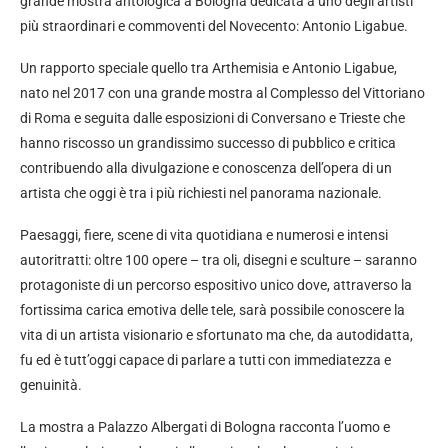
grande mostra antologica a Bologna dedicata a uno degli artisti
più straordinari e commoventi del Novecento: Antonio Ligabue.
Un rapporto speciale quello tra Arthemisia e Antonio Ligabue,
nato nel 2017 con una grande mostra al Complesso del Vittoriano
di Roma e seguita dalle esposizioni di Conversano e Trieste che
hanno riscosso un grandissimo successo di pubblico e critica
contribuendo alla divulgazione e conoscenza dell’opera di un
artista che oggi è tra i più richiesti nel panorama nazionale.
Paesaggi, fiere, scene di vita quotidiana e numerosi e intensi
autoritratti: oltre 100 opere – tra oli, disegni e sculture – saranno
protagoniste di un percorso espositivo unico dove, attraverso la
fortissima carica emotiva delle tele, sarà possibile conoscere la
vita di un artista visionario e sfortunato ma che, da autodidatta,
fu ed è tutt’oggi capace di parlare a tutti con immediatezza e
genuinità.
La mostra a Palazzo Albergati di Bologna racconta l’uomo e