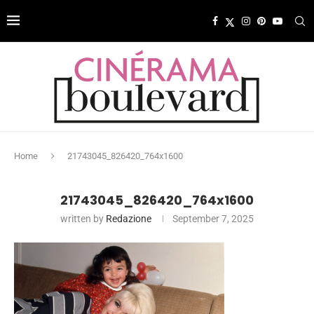
Home
21743045_826420_764x1600
21743045_826420_764x1600
written by
Redazione
September 7, 2025