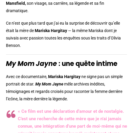
Mansfield,
son visage, sa carrière, sa légende et sa fin
dramatique.
Ce n’est que plus tard que j’ai eu la surprise de découvrir qu’elle
était la mère de
Mariska Hargitay
— la même Mariska dont je
suivais avec passion toutes les enquêtes sous les traits d’Olivia
Benson.
My Mom Jayne
: une quête intime
Avec ce documentaire,
Mariska Hargitay
ne signe pas un simple
portrait de star.
My Mom Jayne
mêle archives inédites,
témoignages et regards croisés pour raconter la femme derrière
l’icône, la mère derrière la légende.
« Ce film est une déclaration d’amour et de nostalgie.
C’est une recherche de cette mère que je n’ai jamais
connue, une intégration d’une part de moi-même qui ne