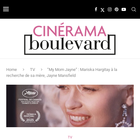
Home
TV
“My Mom Jayne” : Mariska Hargitay à la
recherche de sa mère, Jayne Mansfield
TV