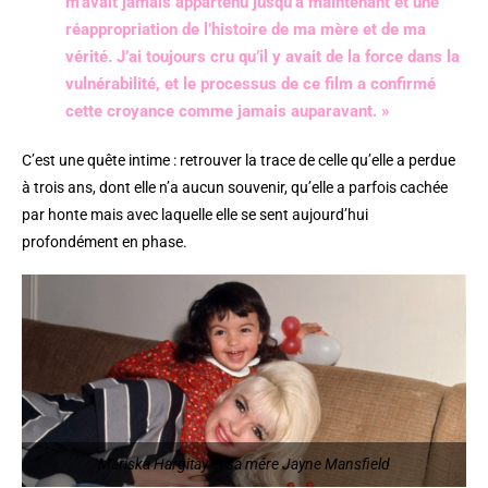
m’avait jamais appartenu jusqu’à maintenant et une
réappropriation de l’histoire de ma mère et de ma
vérité. J’ai toujours cru qu’il y avait de la force dans la
vulnérabilité, et le processus de ce film a confirmé
cette croyance comme jamais auparavant. »
C’est une quête intime : retrouver la trace de celle qu’elle a perdue
à trois ans, dont elle n’a aucun souvenir, qu’elle a parfois cachée
par honte mais avec laquelle elle se sent aujourd’hui
profondément en phase.
Mariska Hargitay et sa mére Jayne Mansfield