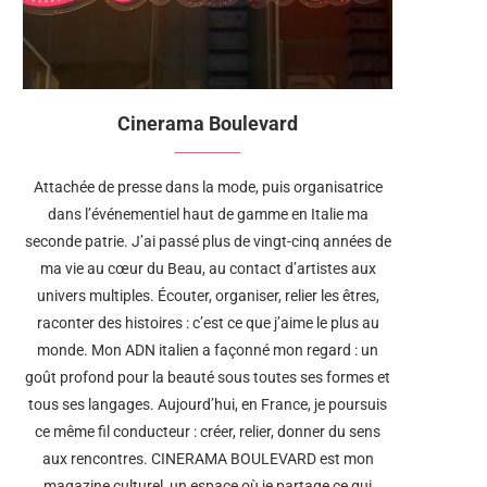
Cinerama Boulevard
Attachée de presse dans la mode, puis organisatrice
dans l’événementiel haut de gamme en Italie ma
seconde patrie. J’ai passé plus de vingt-cinq années de
ma vie au cœur du Beau, au contact d’artistes aux
univers multiples. Écouter, organiser, relier les êtres,
raconter des histoires : c’est ce que j’aime le plus au
monde. Mon ADN italien a façonné mon regard : un
goût profond pour la beauté sous toutes ses formes et
tous ses langages. Aujourd’hui, en France, je poursuis
ce même fil conducteur : créer, relier, donner du sens
aux rencontres. CINERAMA BOULEVARD est mon
magazine culturel, un espace où je partage ce qui