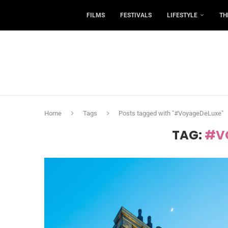
FILMS
FESTIVALS
LIFESTYLE
TH
Home
Tags
Posts tagged with "#VoyageDeLuxe"
TAG:
#V