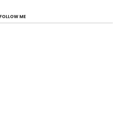
FOLLOW ME
Yaakov Zada-Daniel, la force
tranquille de Fauda
juillet 22, 2026