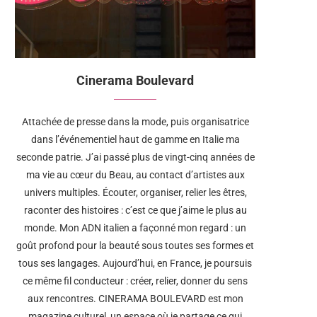
Cinerama Boulevard
Attachée de presse dans la mode, puis organisatrice
dans l’événementiel haut de gamme en Italie ma
seconde patrie. J’ai passé plus de vingt-cinq années de
ma vie au cœur du Beau, au contact d’artistes aux
univers multiples. Écouter, organiser, relier les êtres,
raconter des histoires : c’est ce que j’aime le plus au
monde. Mon ADN italien a façonné mon regard : un
goût profond pour la beauté sous toutes ses formes et
tous ses langages. Aujourd’hui, en France, je poursuis
ce même fil conducteur : créer, relier, donner du sens
aux rencontres. CINERAMA BOULEVARD est mon
magazine culturel, un espace où je partage ce qui