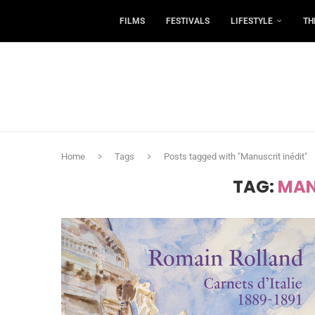
FILMS
FESTIVALS
LIFESTYLE
TH
Home
Tags
Posts tagged with "Manuscrit inédit"
TAG:
MAN