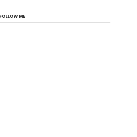
FOLLOW ME
Gabi, le stratège redoutable
de Fauda
juillet 29, 2026