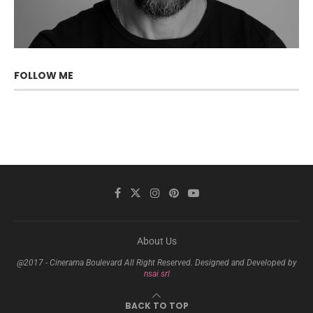
FOLLOW ME
About Us
@2017 - Cinerama Boulevard All Right Reserved. Designed and Developed by
nsai srl
BACK TO TOP