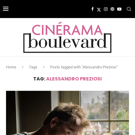
Home
Tags
Posts tagged with "Alessandro Preziosi"
TAG:
ALESSANDRO PREZIOSI