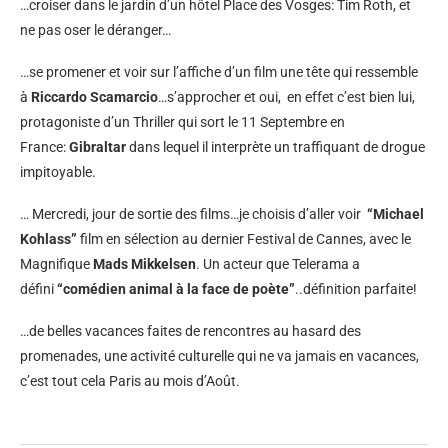
…croiser dans le jardin d’un hôtel Place des Vosges: Tim Roth, et
ne pas oser le déranger…
…se promener et voir sur l’affiche d’un film une tête qui ressemble
à
Riccardo Scamarcio
…s’approcher et oui, en effet c’est bien lui,
protagoniste d’un Thriller qui sort le 11 Septembre en
France:
Gibraltar
dans lequel il interprète un traffiquant de drogue
impitoyable.
… Mercredi, jour de sortie des films…je choisis d’aller voir
“Michael
Kohlass”
film en sélection au dernier Festival de Cannes, avec le
Magnifique
Mads Mikkelsen
. Un acteur que Telerama a
défini
“comédien animal à la face de poète”
..définition parfaite!
…de belles vacances faites de rencontres au hasard des
promenades, une activité culturelle qui ne va jamais en vacances,
c’est tout cela Paris au mois d’Août.