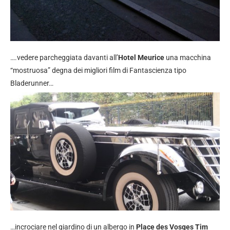
….vedere parcheggiata davanti all’
Hotel Meurice
una macchina
“mostruosa” degna dei migliori film di Fantascienza tipo
Bladerunner…
…incrociare nel giardino di un albergo in
Place des Vosges Tim