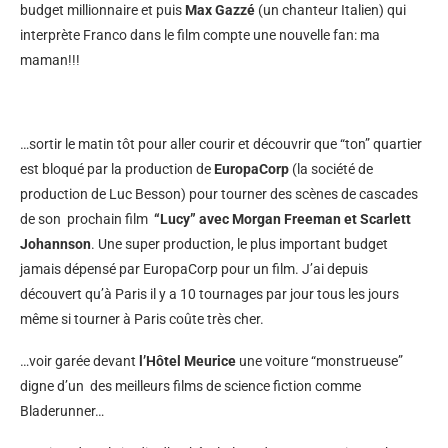
budget millionnaire et puis
Max Gazzé
(un chanteur Italien) qui
interprète Franco dans le film compte une nouvelle fan: ma
maman!!!
…sortir le matin tôt pour aller courir et découvrir que “ton” quartier
est bloqué par la production de
EuropaCorp
(la société de
production de Luc Besson) pour tourner des scènes de cascades
de son prochain film
“Lucy” avec Morgan Freeman et Scarlett
Johannson
. Une super production, le plus important budget
jamais dépensé par EuropaCorp pour un film. J’ai depuis
découvert qu’à Paris il y a 10 tournages par jour tous les jours
même si tourner à Paris coûte très cher.
…voir garée devant
l’Hôtel Meurice
une voiture “monstrueuse”
digne d’un des meilleurs films de science fiction comme
Bladerunner…