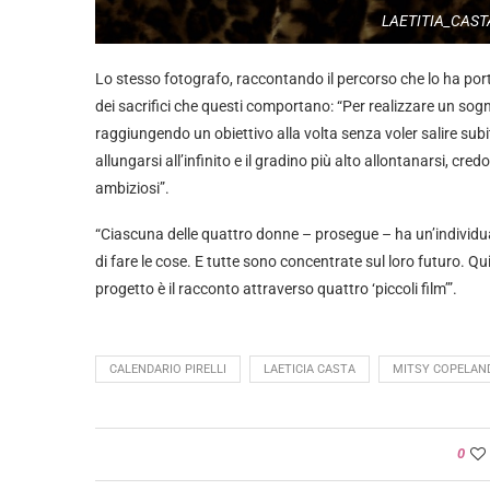
LAETITIA_CAST
Lo stesso fotografo, raccontando il percorso che lo ha porta
dei sacrifici che questi comportano: “Per realizzare un s
raggiungendo un obiettivo alla volta senza voler salire sub
allungarsi all’infinito e il gradino più alto allontanarsi, cre
ambiziosi”.
“Ciascuna delle quattro donne – prosegue – ha un’individual
di fare le cose. E tutte sono concentrate sul loro futuro. Quind
progetto è il racconto attraverso quattro ‘piccoli film’”.
CALENDARIO PIRELLI
LAETICIA CASTA
MITSY COPELAN
0