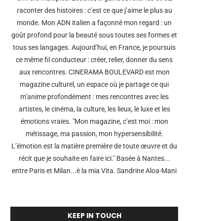
raconter des histoires : c’est ce que j’aime le plus au
monde. Mon ADN italien a façonné mon regard : un
goût profond pour la beauté sous toutes ses formes et
tous ses langages. Aujourd’hui, en France, je poursuis
ce même fil conducteur : créer, relier, donner du sens
aux rencontres. CINERAMA BOULEVARD est mon
magazine culturel, un espace où je partage ce qui
m’anime profondément : mes rencontres avec les
artistes, le cinéma, la culture, les lieux, le luxe et les
émotions vraies. "Mon magazine, c’est moi : mon
métissage, ma passion, mon hypersensibilité.
L’émotion est la matière première de toute œuvre et du
récit que je souhaite en faire ici." Basée à Nantes...
entre Paris et Milan...è la mia Vita. Sandrine Aloa-Mani
KEEP IN TOUCH