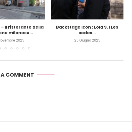
– Il ristorante della
Backstage Icon : Lola S. I Les
one milanese...
codes...
Novembre 2025
25 Giugno 2025
E A COMMENT