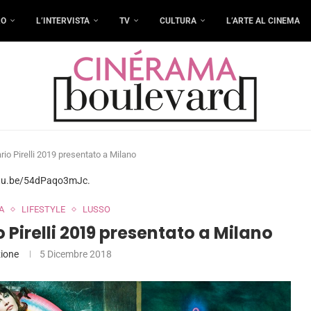
RO
L’INTERVISTA
TV
CULTURA
L’ARTE AL CINEMA
io Pirelli 2019 presentato a Milano
utu.be/54dPaqo3mJc.
A
LIFESTYLE
LUSSO
Pirelli 2019 presentato a Milano
ione
5 Dicembre 2018