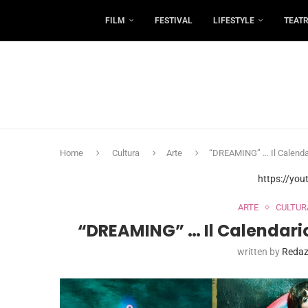
FILM
FESTIVAL
LIFESTYLE
TEAT
Home
Cultura
Arte
“DREAMING” … Il Calendar
https://yo
ARTE
CULTUR
“DREAMING” … Il Calendario 
written by
Redaz