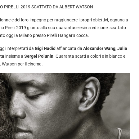
DARIO PIRELLI 2019 SCATTATO DA ALBERT WATSON
donne e del loro impegno per raggiungere i propri obiettivi, ognuna a
rio Pirelli 2019 giunto alla sua quarantaseiesima edizione, scattato
ato oggi a Milano presso Pirelli HangarBicocca.
gi interpretati da
Gigi Hadid
affiancata da
Alexander Wang
,
Julia
sta
insieme a
Sergei Polunin
. Quaranta scatti a colori e in bianco e
t Watson per il cinema.