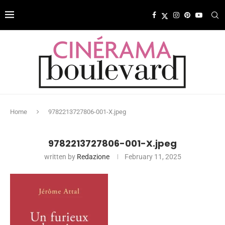
Home
9782213727806-001-X.jpeg
9782213727806-001-X.jpeg
written by
Redazione
February 11, 2025