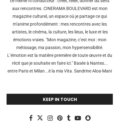
ce même fil conducteur : créer, relier, donner du sens
aux rencontres. CINERAMA BOULEVARD est mon
magazine culturel, un espace où je partage ce qui
m’anime profondément : mes rencontres avec les
artistes, le cinéma, la culture, les lieux, le luxe et les
émotions vraies. "Mon magazine, c’est moi : mon
métissage, ma passion, mon hypersensibilité.
L’émotion est la matière première de toute œuvre et du
récit que je souhaite en faire ici." Basée à Nantes...
entre Paris et Milan...è la mia Vita. Sandrine Aloa-Mani
KEEP IN TOUCH