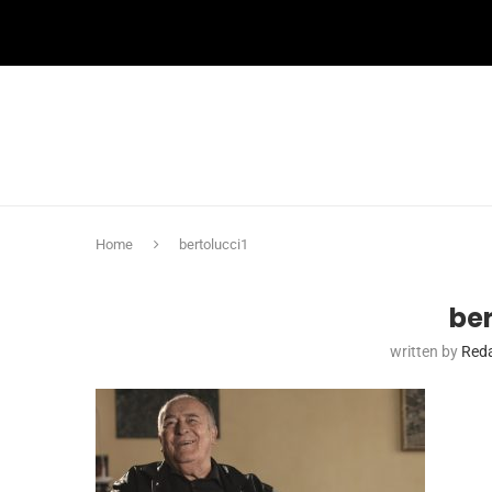
Home
bertolucci1
ber
written by
Red