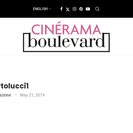
ENGLISH
tolucci1
azione
May 21, 2019