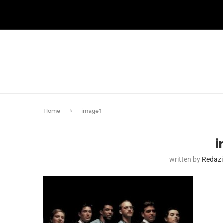
Home
image1
i
written by
Redaz