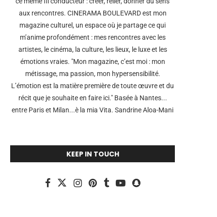
ce même fil conducteur : créer, relier, donner du sens
aux rencontres. CINERAMA BOULEVARD est mon
magazine culturel, un espace où je partage ce qui
m’anime profondément : mes rencontres avec les
artistes, le cinéma, la culture, les lieux, le luxe et les
émotions vraies. "Mon magazine, c’est moi : mon
métissage, ma passion, mon hypersensibilité.
L’émotion est la matière première de toute œuvre et du
récit que je souhaite en faire ici." Basée à Nantes...
entre Paris et Milan...è la mia Vita. Sandrine Aloa-Mani
KEEP IN TOUCH