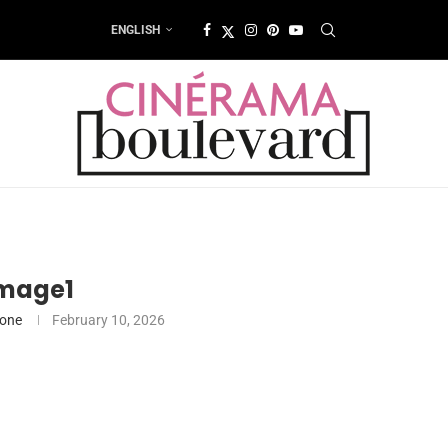
ENGLISH
mage1
ione
February 10, 2026