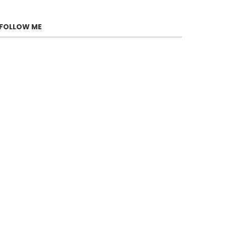
FOLLOW ME
Gabi, le stratège redoutable
de Fauda
juillet 29, 2026