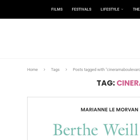
FILMS
FESTIVALS
LIFESTYLE
THE
Home
Tags
Posts tagged with "cineramaboulevar
TAG:
CINE