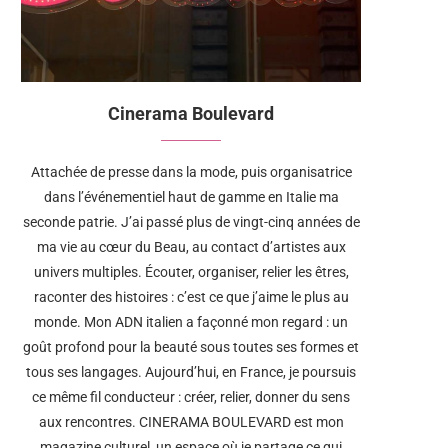
Cinerama Boulevard
Attachée de presse dans la mode, puis organisatrice
dans l’événementiel haut de gamme en Italie ma
seconde patrie. J’ai passé plus de vingt-cinq années de
ma vie au cœur du Beau, au contact d’artistes aux
univers multiples. Écouter, organiser, relier les êtres,
raconter des histoires : c’est ce que j’aime le plus au
monde. Mon ADN italien a façonné mon regard : un
goût profond pour la beauté sous toutes ses formes et
tous ses langages. Aujourd’hui, en France, je poursuis
ce même fil conducteur : créer, relier, donner du sens
aux rencontres. CINERAMA BOULEVARD est mon
magazine culturel, un espace où je partage ce qui