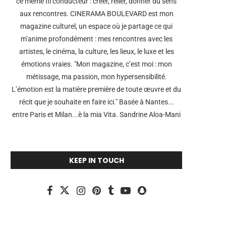
ce même fil conducteur : créer, relier, donner du sens
aux rencontres. CINERAMA BOULEVARD est mon
magazine culturel, un espace où je partage ce qui
m’anime profondément : mes rencontres avec les
artistes, le cinéma, la culture, les lieux, le luxe et les
émotions vraies. "Mon magazine, c’est moi : mon
métissage, ma passion, mon hypersensibilité.
L’émotion est la matière première de toute œuvre et du
récit que je souhaite en faire ici." Basée à Nantes...
entre Paris et Milan...è la mia Vita. Sandrine Aloa-Mani
KEEP IN TOUCH