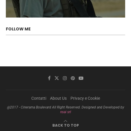
FOLLOW ME
Contatti
About Us
Privacy e Cookie
@2017 - Cinerama Boulevard All Right Reserved. Designed and Developed by
nsai srl
BACK TO TOP