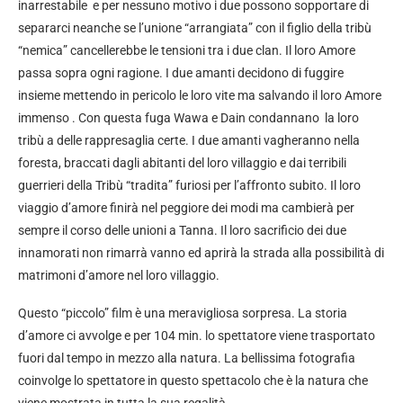
inarrestabile e per nessuno motivo i due possono sopportare di
separarci neanche se l’unione “arrangiata” con il figlio della tribù
“nemica” cancellerebbe le tensioni tra i due clan. Il loro Amore
passa sopra ogni ragione. I due amanti decidono di fuggire
insieme mettendo in pericolo le loro vite ma salvando il loro Amore
immenso . Con questa fuga Wawa e Dain condannano la loro
tribù a delle rappresaglia certe. I due amanti vagheranno nella
foresta, braccati dagli abitanti del loro villaggio e dai terribili
guerrieri della Tribù “tradita” furiosi per l’affronto subito. Il loro
viaggio d’amore finirà nel peggiore dei modi ma cambierà per
sempre il corso delle unioni a Tanna. Il loro sacrificio dei due
innamorati non rimarrà vanno ed aprirà la strada alla possibilità di
matrimoni d’amore nel loro villaggio.
Questo “piccolo” film è una meravigliosa sorpresa. La storia
d’amore ci avvolge e per 104 min. lo spettatore viene trasportato
fuori dal tempo in mezzo alla natura. La bellissima fotografia
coinvolge lo spettatore in questo spettacolo che è la natura che