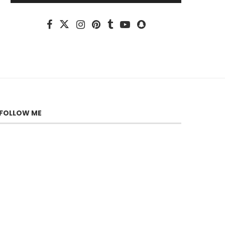
FOLLOW ME
Lior Raz, l’uomo dietro Doron
Kabilio
29 Luglio 2026