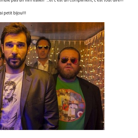
emble pas un film italien” …et c’est un compliment, c’est tout dire!!!
petit bijou!!!