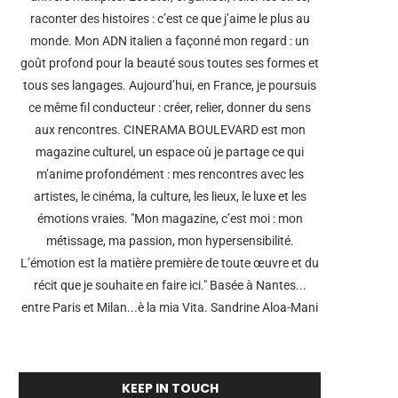
raconter des histoires : c’est ce que j’aime le plus au
monde. Mon ADN italien a façonné mon regard : un
MARTIN LUTHER KING VS FBI nelle
E’ andato tutto bene, i
sale il...
film di...
goût profond pour la beauté sous toutes ses formes et
tous ses langages. Aujourd’hui, en France, je poursuis
11 Febbraio 2022
12 Gennaio 2022
ce même fil conducteur : créer, relier, donner du sens
aux rencontres. CINERAMA BOULEVARD est mon
magazine culturel, un espace où je partage ce qui
m’anime profondément : mes rencontres avec les
artistes, le cinéma, la culture, les lieux, le luxe et les
émotions vraies. "Mon magazine, c’est moi : mon
métissage, ma passion, mon hypersensibilité.
L’émotion est la matière première de toute œuvre et du
récit que je souhaite en faire ici." Basée à Nantes...
entre Paris et Milan...è la mia Vita. Sandrine Aloa-Mani
KEEP IN TOUCH