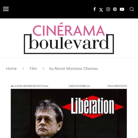
Home
Film
Au Revoir Monsieur Chereau