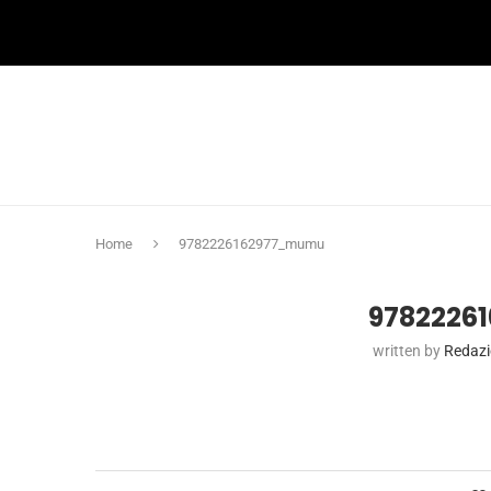
Home
9782226162977_mumu
9782226
written by
Redaz