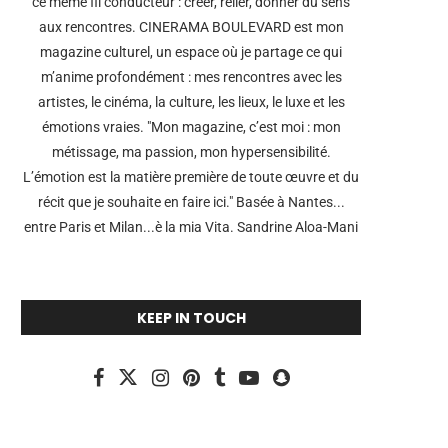
ce même fil conducteur : créer, relier, donner du sens
aux rencontres. CINERAMA BOULEVARD est mon
magazine culturel, un espace où je partage ce qui
m’anime profondément : mes rencontres avec les
artistes, le cinéma, la culture, les lieux, le luxe et les
émotions vraies. "Mon magazine, c’est moi : mon
métissage, ma passion, mon hypersensibilité.
L’émotion est la matière première de toute œuvre et du
récit que je souhaite en faire ici." Basée à Nantes...
entre Paris et Milan...è la mia Vita. Sandrine Aloa-Mani
KEEP IN TOUCH