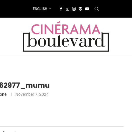
ENGLISH
162977_mumu
ione
November 7, 2024