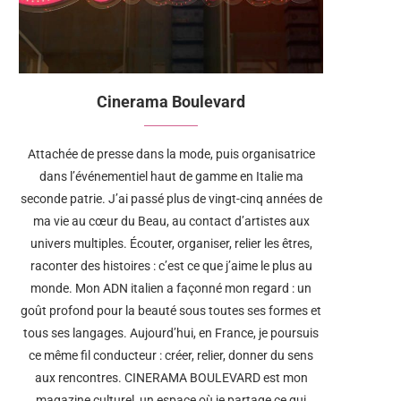
Cinerama Boulevard
Attachée de presse dans la mode, puis organisatrice
dans l’événementiel haut de gamme en Italie ma
seconde patrie. J’ai passé plus de vingt-cinq années de
ma vie au cœur du Beau, au contact d’artistes aux
univers multiples. Écouter, organiser, relier les êtres,
raconter des histoires : c’est ce que j’aime le plus au
monde. Mon ADN italien a façonné mon regard : un
goût profond pour la beauté sous toutes ses formes et
tous ses langages. Aujourd’hui, en France, je poursuis
ce même fil conducteur : créer, relier, donner du sens
aux rencontres. CINERAMA BOULEVARD est mon
magazine culturel, un espace où je partage ce qui