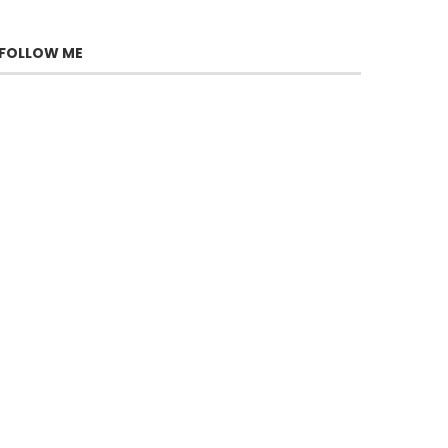
FOLLOW ME
Yaakov Zada-Daniel, la force
tranquille de Fauda
juillet 22, 2026