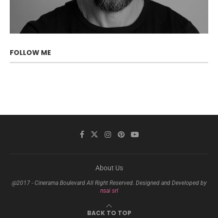
FOLLOW ME
About Us
@2017 - Cinerama Boulevard All Right Reserved. Designed and Developed by
nsai srl
BACK TO TOP