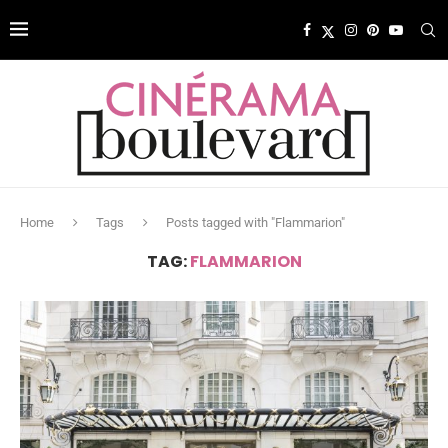
Home
Tags
Posts tagged with "Flammarion"
TAG:
FLAMMARION