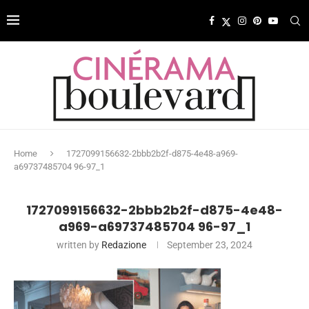
Home
1727099156632-2bbb2b2f-d875-4e48-a969-
a69737485704 96-97_1
1727099156632-2bbb2b2f-d875-4e48-
a969-a69737485704 96-97_1
written by
Redazione
September 23, 2024