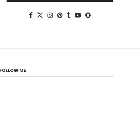
FOLLOW ME
Lior Raz, l’uomo dietro Doron
Kabilio
29 Luglio 2026