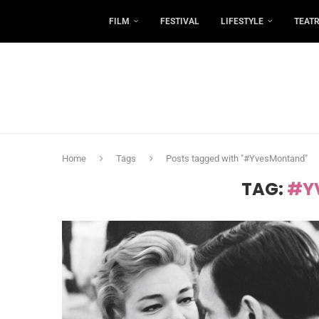
FILM
FESTIVAL
LIFESTYLE
TEAT
Home
Tags
Posts tagged with "#YvesMontand"
TAG:
#Y