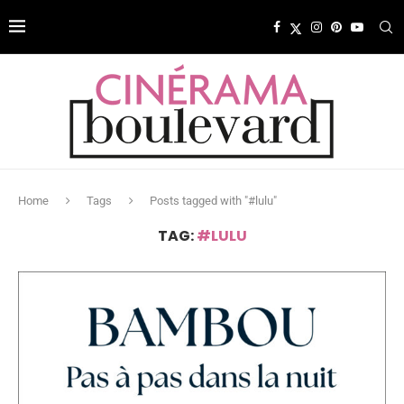
Home
Tags
Posts tagged with "#lulu"
TAG:
#LULU