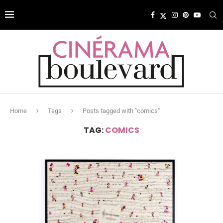
Home
Tags
Posts tagged with "comics"
TAG:
COMICS