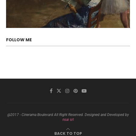
FOLLOW ME
@2017 - Cinerama Boulevard All Right Reserved. Designed and Developed by
nsai srl
BACK TO TOP